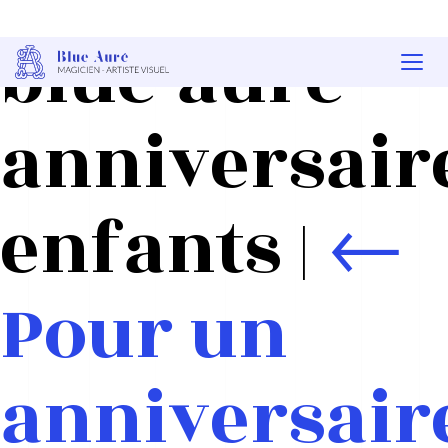
blue-aure-
Togg
navi
anniversair
enfants
|
←
Pour un
anniversair