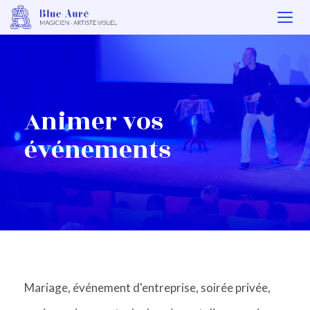
Togg
navi
Animer vos
événements
Mariage, événement d'entreprise, soirée privée,